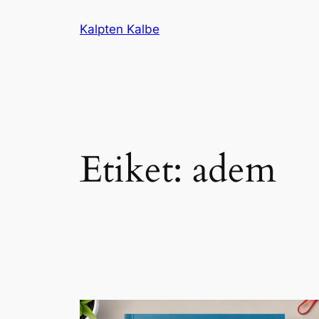
İçeriğe
Kalpten Kalbe
geç
Etiket:
adem