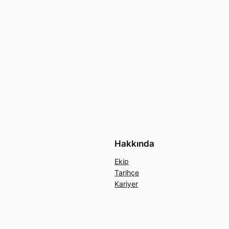
Hakkında
Ekip
Tarihçe
Kariyer