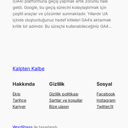
(GA4) platformuna geçiş yapmak artık zorunlu hale
geldi. Google, bu geçiş sürecini kolaylaştırmak için
çeşitli araçlar ve çözümler sunmaktadır. Yıllardır UA
içinde oluşturduğunuz hedef kitleleri GA4’e aktarmak
kritik bir adımdır. Bu süreçte kullanabileceğiniz GA4…
Kalpten Kalbe
Hakkında
Gizlilik
Sosyal
Ekip
Gizlilik politikası
Facebook
Tarihçe
Şartlar ve koşullar
Instagram
Kariyer
Bize ulaşın
Twitter/X
WordPress
ile tasarlandı