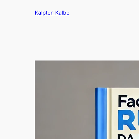
İçeriğe
Kalpten Kalbe
geç