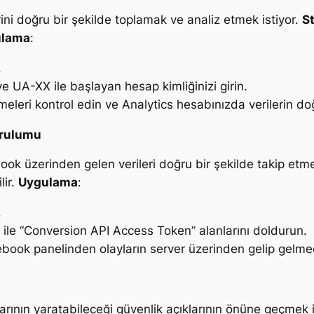
ilerini doğru bir şekilde toplamak ve analiz etmek istiyor.
St
ulama
:
.
e UA-XX ile başlayan hesap kimliğinizi girin.
lemeleri kontrol edin ve Analytics hesabınızda verilerin do
urulumu
book üzerinden gelen verileri doğru bir şekilde takip etme
lir.
Uygulama
:
.
” ile “Conversion API Access Token” alanlarını doldurun.
ook panelinden olayların server üzerinden gelip gelmedi
larının yaratabileceği güvenlik açıklarının önüne geçmek 