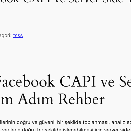
egori:
tsss
 Facebook CAPI ve S
ım Adım Rehber
rilerinin doğru ve güvenli bir şekilde toplanması, analiz 
, verilerin doğru bir şekilde işlenebilmesi için server sid