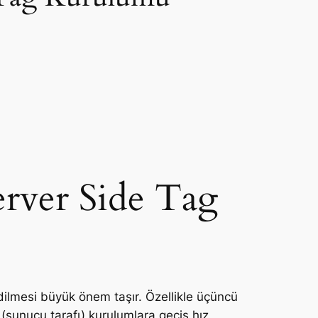
erver Side Tag
edilmesi büyük önem taşır. Özellikle üçüncü
e (sunucu tarafı) kurulumlara geçiş hız