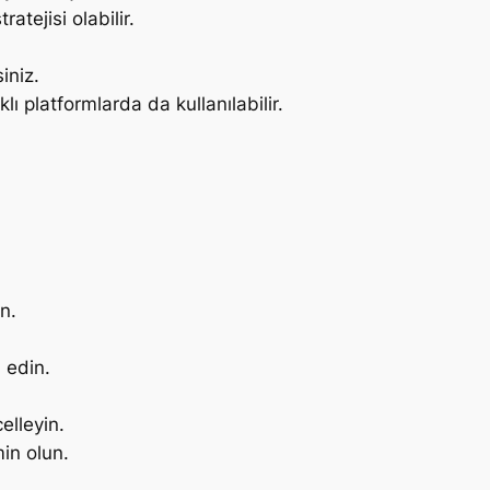
ratejisi olabilir.
iniz.
lı platformlarda da kullanılabilir.
n.
 edin.
elleyin.
in olun.