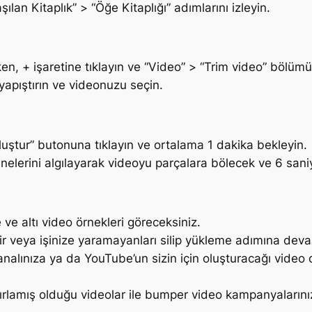
ılan Kitaplık” > “Öğe Kitaplığı” adımlarını izleyin.
ken, + işaretine tıklayın ve “Video” > “Trim video” bölüm
yapıştırın ve videonuzu seçin.
uştur” butonuna tıklayın ve ortalama 1 dakika bekleyin.
elerini algılayarak videoyu parçalara bölecek ve 6 sani
ve altı video örnekleri göreceksiniz.
lir veya işinize yaramayanları silip yükleme adımına deva
kanalınıza ya da YouTube’un sizin için oluşturacağı vide
ırlamış olduğu videolar ile bumper video kampanyalarınızı