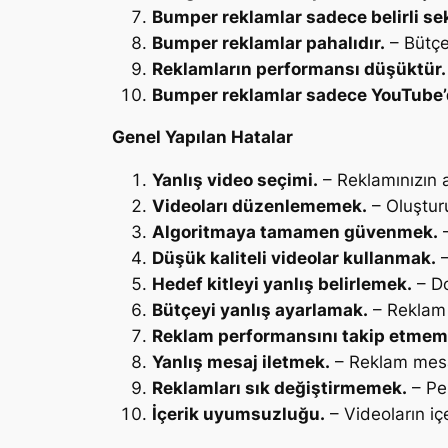
Bumper reklamlar sadece belirli sekt
Bumper reklamlar pahalıdır.
– Bütçe
Reklamların performansı düşüktür.
Bumper reklamlar sadece YouTube’da
Genel Yapılan Hatalar
Yanlış video seçimi.
– Reklamınızın 
Videoları düzenlememek.
– Oluştur
Algoritmaya tamamen güvenmek.
–
Düşük kaliteli videolar kullanmak.
–
Hedef kitleyi yanlış belirlemek.
– Do
Bütçeyi yanlış ayarlamak.
– Reklam 
Reklam performansını takip etmem
Yanlış mesaj iletmek.
– Reklam mesaj
Reklamları sık değiştirmemek.
– Per
İçerik uyumsuzluğu.
– Videoların iç