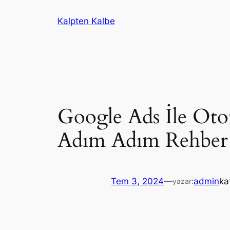
İçeriğe
Kalpten Kalbe
geç
Google Ads İle Ot
Adım Adım Rehber
Tem 3, 2024
—
admin
ka
yazar: