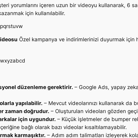
eri yorumlarını içeren uzun bir videoyu kullanarak, 6 sani
azanmak için kullanılabilir.
=pqrstuvw
Videosu
Özel kampanya ve indirimlerinizi duyurmak için ha
=wxyzabcd
yonel düzenleme gerektirir.
– Google Ads, yapay zekası
arla yapılabilir.
– Mevcut videolarınızı kullanarak da bu
er zaman doğrudur.
– Oluşturulan videoları gözden geçir
rkalar için uygundur.
– Küçük işletmeler de bumper rekla
çeriğine bağlı olarak bazı videolar kısaltılamayabilir.
rmak karmaşıktır.
– Adım adım talimatları izleyerek kola