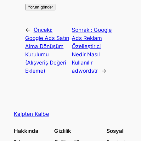
←
Önceki:
Sonraki:
Google
Google Ads Satın
Ads Reklam
Alma Dönüşüm
Özelleştirici
Kurulumu
Nedir Nasıl
(Alışveriş Değeri
Kullanılır
Ekleme)
adwordstr
→
Kalpten Kalbe
Hakkında
Gizlilik
Sosyal