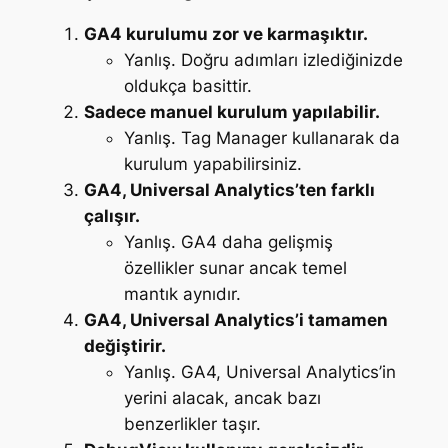
GA4 kurulumu zor ve karmaşıktır.
Yanlış. Doğru adımları izlediğinizde
oldukça basittir.
Sadece manuel kurulum yapılabilir.
Yanlış. Tag Manager kullanarak da
kurulum yapabilirsiniz.
GA4, Universal Analytics’ten farklı
çalışır.
Yanlış. GA4 daha gelişmiş
özellikler sunar ancak temel
mantık aynıdır.
GA4, Universal Analytics’i tamamen
değiştirir.
Yanlış. GA4, Universal Analytics’in
yerini alacak, ancak bazı
benzerlikler taşır.