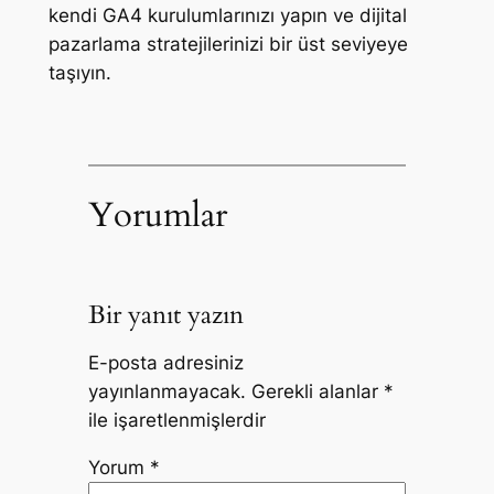
kendi GA4 kurulumlarınızı yapın ve dijital
pazarlama stratejilerinizi bir üst seviyeye
taşıyın.
Yorumlar
Bir yanıt yazın
E-posta adresiniz
yayınlanmayacak.
Gerekli alanlar
*
ile işaretlenmişlerdir
Yorum
*