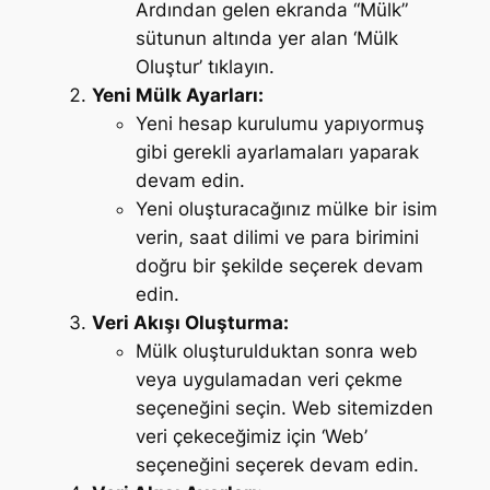
Ardından gelen ekranda “Mülk”
sütunun altında yer alan ‘Mülk
Oluştur’ tıklayın.
Yeni Mülk Ayarları:
Yeni hesap kurulumu yapıyormuş
gibi gerekli ayarlamaları yaparak
devam edin.
Yeni oluşturacağınız mülke bir isim
verin, saat dilimi ve para birimini
doğru bir şekilde seçerek devam
edin.
Veri Akışı Oluşturma:
Mülk oluşturulduktan sonra web
veya uygulamadan veri çekme
seçeneğini seçin. Web sitemizden
veri çekeceğimiz için ‘Web’
seçeneğini seçerek devam edin.