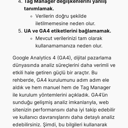
Tag Manager değişkenlerini yanlış
tanımlamak.
Verilerin doğru şekilde
iletilmemesine neden olur.
UA ve GA4 etiketlerini bağlamamak.
Mevcut verilerinizi tam olarak
kullanamamanıza neden olur.
Google Analytics 4 (GA4), dijital pazarlama
dünyasında analiz süreçlerini daha verimli ve
etkili hale getiren güçlü bir araçtır. Bu
rehberde, GA4 kurulumunu adım adım ele
aldık ve hem manuel hem de Tag Manager
ile kurulum yöntemlerini açıkladık. GA4’ün
sunduğu gelişmiş analiz imkanlarıyla, web
sitenizin performansını daha iyi takip edebilir
ve kullanıcı davranışlarını daha detaylı analiz
edebilirsiniz. Şimdi, bu bilgileri kullanarak