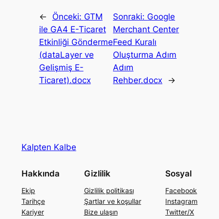
←
Önceki:
GTM
Sonraki:
Google
ile GA4 E-Ticaret
Merchant Center
Etkinliği Gönderme
Feed Kuralı
(dataLayer ve
Oluşturma Adım
Gelişmiş E-
Adım
Ticaret).docx
Rehber.docx
→
Kalpten Kalbe
Hakkında
Gizlilik
Sosyal
Ekip
Gizlilik politikası
Facebook
Tarihçe
Şartlar ve koşullar
Instagram
Kariyer
Bize ulaşın
Twitter/X