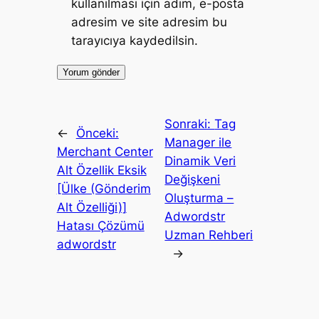
kullanılması için adım, e-posta
adresim ve site adresim bu
tarayıcıya kaydedilsin.
Sonraki:
Tag
←
Önceki:
Manager ile
Merchant Center
Dinamik Veri
Alt Özellik Eksik
Değişkeni
[Ülke (Gönderim
Oluşturma –
Alt Özelliği)]
Adwordstr
Hatası Çözümü
Uzman Rehberi
adwordstr
→